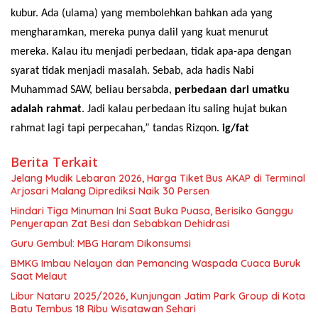
kubur. Ada (ulama) yang membolehkan bahkan ada yang
mengharamkan, mereka punya dalil yang kuat menurut
mereka. Kalau itu menjadi perbedaan, tidak apa-apa dengan
syarat tidak menjadi masalah. Sebab, ada hadis Nabi
Muhammad SAW, beliau bersabda,
perbedaan dari umatku
adalah rahmat
. Jadi kalau perbedaan itu saling hujat bukan
rahmat lagi tapi perpecahan,” tandas Rizqon.
ig/fat
Berita Terkait
Jelang Mudik Lebaran 2026, Harga Tiket Bus AKAP di Terminal
Arjosari Malang Diprediksi Naik 30 Persen
Hindari Tiga Minuman Ini Saat Buka Puasa, Berisiko Ganggu
Penyerapan Zat Besi dan Sebabkan Dehidrasi
Guru Gembul: MBG Haram Dikonsumsi
BMKG Imbau Nelayan dan Pemancing Waspada Cuaca Buruk
Saat Melaut
Libur Nataru 2025/2026, Kunjungan Jatim Park Group di Kota
Batu Tembus 18 Ribu Wisatawan Sehari