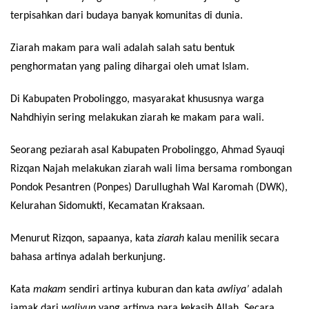
terpisahkan dari budaya banyak komunitas di dunia.
Ziarah makam para wali adalah salah satu bentuk
penghormatan yang paling dihargai oleh umat Islam.
Di Kabupaten Probolinggo, masyarakat khususnya warga
Nahdhiyin sering melakukan ziarah ke makam para wali.
Seorang peziarah asal Kabupaten Probolinggo, Ahmad Syauqi
Rizqan Najah melakukan ziarah wali lima bersama rombongan
Pondok Pesantren (Ponpes) Darullughah Wal Karomah (DWK),
Kelurahan Sidomukti, Kecamatan Kraksaan.
Menurut Rizqon, sapaanya, kata
ziarah
kalau menilik secara
bahasa artinya adalah berkunjung.
Kata
makam
sendiri artinya kuburan dan kata
awliya’
adalah
jamak dari
waliyun
yang artinya para kekasih Allah. Secara