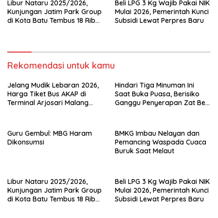
Libur Nataru 2025/2026,
Beli LPG 3 Kg Wajib Pakai NIK
Kunjungan Jatim Park Group
Mulai 2026, Pemerintah Kunci
di Kota Batu Tembus 18 Ribu
Subsidi Lewat Perpres Baru
Wisatawan Sehari
Rekomendasi untuk kamu
Jelang Mudik Lebaran 2026,
Hindari Tiga Minuman Ini
Harga Tiket Bus AKAP di
Saat Buka Puasa, Berisiko
Terminal Arjosari Malang
Ganggu Penyerapan Zat Besi
Diprediksi Naik 30 Persen
dan Sebabkan Dehidrasi
Guru Gembul: MBG Haram
BMKG Imbau Nelayan dan
Dikonsumsi
Pemancing Waspada Cuaca
Buruk Saat Melaut
Libur Nataru 2025/2026,
Beli LPG 3 Kg Wajib Pakai NIK
Kunjungan Jatim Park Group
Mulai 2026, Pemerintah Kunci
di Kota Batu Tembus 18 Ribu
Subsidi Lewat Perpres Baru
Wisatawan Sehari