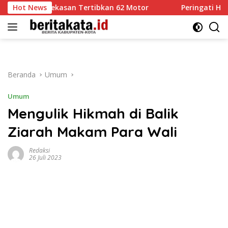
Langsung
res Pamekasan Tertibkan 62 Motor
Hot News
Peringati HUT Ke-81
ke
konten
Beranda
Umum
Umum
Mengulik Hikmah di Balik
Ziarah Makam Para Wali
Redaksi
26 Juli 2023