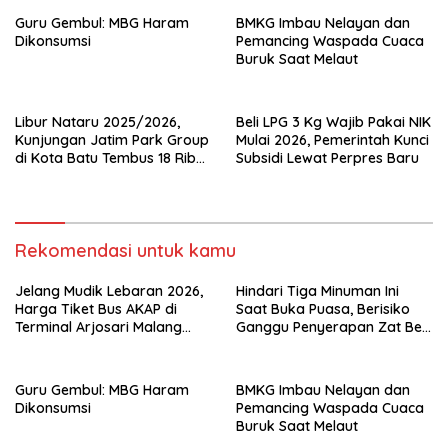
Guru Gembul: MBG Haram
BMKG Imbau Nelayan dan
Dikonsumsi
Pemancing Waspada Cuaca
Buruk Saat Melaut
Libur Nataru 2025/2026,
Beli LPG 3 Kg Wajib Pakai NIK
Kunjungan Jatim Park Group
Mulai 2026, Pemerintah Kunci
di Kota Batu Tembus 18 Ribu
Subsidi Lewat Perpres Baru
Wisatawan Sehari
Rekomendasi untuk kamu
Jelang Mudik Lebaran 2026,
Hindari Tiga Minuman Ini
Harga Tiket Bus AKAP di
Saat Buka Puasa, Berisiko
Terminal Arjosari Malang
Ganggu Penyerapan Zat Besi
Diprediksi Naik 30 Persen
dan Sebabkan Dehidrasi
Guru Gembul: MBG Haram
BMKG Imbau Nelayan dan
Dikonsumsi
Pemancing Waspada Cuaca
Buruk Saat Melaut