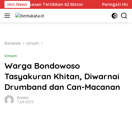
Langsung
s Pamekasan Tertibkan 62 Motor
Hot News
Peringati HUT Ke-81 R
ke
konten
Beranda
Umum
Umum
Warga Bondowoso
Tasyakuran Khitan, Diwarnai
Drumband dan Can-Macanan
Redaksi
7 Juli 2023