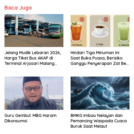
Baca Juga
Jelang Mudik Lebaran 2026,
Hindari Tiga Minuman Ini
Harga Tiket Bus AKAP di
Saat Buka Puasa, Berisiko
Terminal Arjosari Malang
Ganggu Penyerapan Zat Besi
Diprediksi Naik 30 Persen
dan Sebabkan Dehidrasi
Guru Gembul: MBG Haram
BMKG Imbau Nelayan dan
Dikonsumsi
Pemancing Waspada Cuaca
Buruk Saat Melaut