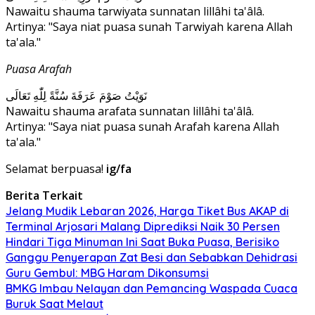
Nawaitu shauma tarwiyata sunnatan lillâhi ta'âlâ.
Artinya: "Saya niat puasa sunah Tarwiyah karena Allah
ta'ala."
Puasa Arafah
نَوَيْتُ صَوْمَ عَرَفَةَ سُنَّةً لِلّٰهِ تَعَالَى
Nawaitu shauma arafata sunnatan lillâhi ta'âlâ.
Artinya: "Saya niat puasa sunah Arafah karena Allah
ta'ala."
Selamat berpuasa!
ig/fa
Berita Terkait
Jelang Mudik Lebaran 2026, Harga Tiket Bus AKAP di
Terminal Arjosari Malang Diprediksi Naik 30 Persen
Hindari Tiga Minuman Ini Saat Buka Puasa, Berisiko
Ganggu Penyerapan Zat Besi dan Sebabkan Dehidrasi
Guru Gembul: MBG Haram Dikonsumsi
BMKG Imbau Nelayan dan Pemancing Waspada Cuaca
Buruk Saat Melaut