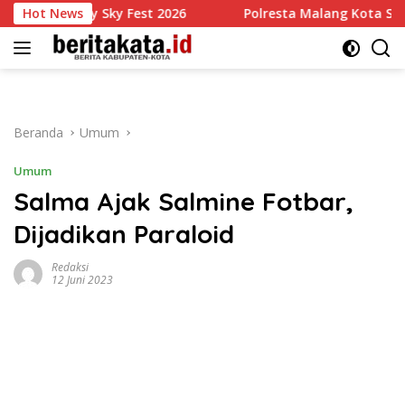
Langsung
rity Sky Fest 2026
Hot News
Polresta Malang Kota Serap Aspirasi 
ke
konten
Beranda
Umum
Umum
Salma Ajak Salmine Fotbar,
Dijadikan Paraloid
Redaksi
12 Juni 2023