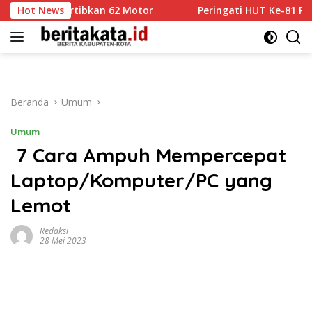
Langsung
rtibkan 62 Motor
Hot News
Peringati HUT Ke-81 RI, Kota Malang 
ke
konten
Beranda
Umum
Umum
7 Cara Ampuh Mempercepat
Laptop/Komputer/PC yang
Lemot
Redaksi
28 Mei 2023