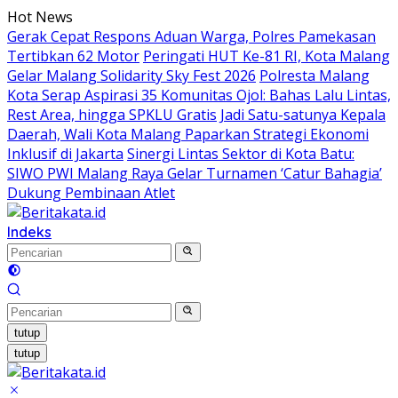
Langsung
Hot News
ke
Gerak Cepat Respons Aduan Warga, Polres Pamekasan
konten
Tertibkan 62 Motor
Peringati HUT Ke-81 RI, Kota Malang
Gelar Malang Solidarity Sky Fest 2026
Polresta Malang
Kota Serap Aspirasi 35 Komunitas Ojol: Bahas Lalu Lintas,
Rest Area, hingga SPKLU Gratis
Jadi Satu-satunya Kepala
Daerah, Wali Kota Malang Paparkan Strategi Ekonomi
Inklusif di Jakarta
Sinergi Lintas Sektor di Kota Batu:
SIWO PWI Malang Raya Gelar Turnamen ‘Catur Bahagia’
Dukung Pembinaan Atlet
Indeks
tutup
tutup