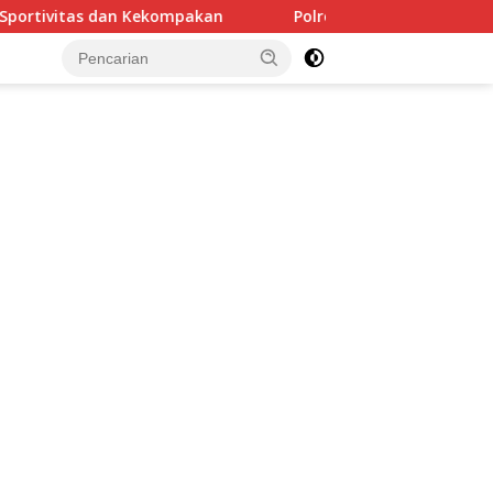
mpakan
Polresta Malang Kota Ringkus Pelaku Curanmor,
tutup