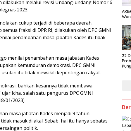
n dilakukan melalui revisi Undang-undang Nomor 6
olegnas 2023.
AKBP
Wani
enolakan cukup terjadi di beberapa daerah.
 semua fraksi di DPR RI, dilakukan oleh DPC GMNI
nilai penambahan masa jabatan Kades itu tidak
22 D
go menilai penambahan masa jabatan Kades
Prob
rupakan kemunduran demokrasi. DPC GMNI
Puny
 usulan itu tidak mewakili kepentingan rakyat.
mokrasi, bahkan kesannya tidak membawa
" ujar Icha, salah satu pengurus DPC GMNI
18/01/2023).
Ber
han masa jabatan Kades menjadi 9 tahun
idak masuk di akal. Sebab, hal itu hanya sebatas
rsaingan politik.