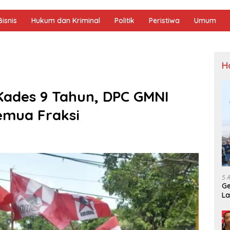
isnis
Hukum dan Kriminal
Politik
Peristiwa
Umum
H
Kades 9 Tahun, DPC GMNI
emua Fraksi
5 
Ge
La
Sp