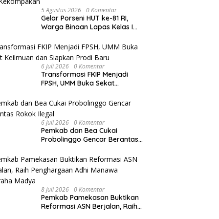
5 Agustus 2026
0 Komentar
Gelar Porseni HUT ke-81 RI,
Warga Binaan Lapas Kelas I
Malang Diajak Junjung
Sportivitas dan Kekompakan
6 Juli 2026
0 Komentar
Transformasi FKIP Menjadi
FPSH, UMM Buka Sekat
Keilmuan dan Siapkan Prodi
Baru
6 Juli 2026
0 Komentar
Pemkab dan Bea Cukai
Probolinggo Gencar Berantas
Rokok Ilegal
8 Juli 2026
0 Komentar
Pemkab Pamekasan Buktikan
Reformasi ASN Berjalan, Raih
Penghargaan Adhi Manawa