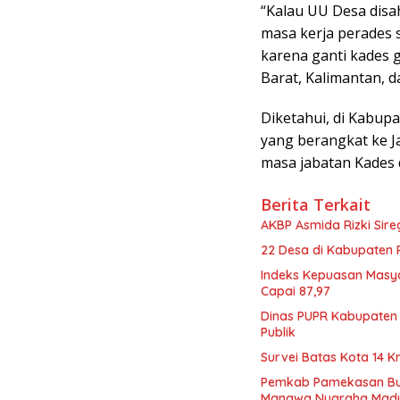
“Kalau UU Desa dis
masa kerja perades 
karena ganti kades g
Barat, Kalimantan, 
Diketahui, di Kabup
yang berangkat ke J
masa jabatan Kades d
Berita Terkait
AKBP Asmida Rizki Sir
22 Desa di Kabupaten 
Indeks Kepuasan Masy
Capai 87,97
Dinas PUPR Kabupaten 
Publik
Survei Batas Kota 14 
Pemkab Pamekasan Buk
Manawa Nugraha Mad