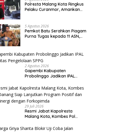
Polresta Malang Kota Ringkus
Pelaku Curanmor, Amankan
Motor Milik Pelajar Asal
Sumenep
5 Agustus 2026
Pemkot Batu Serahkan Piagam
Purna Tugas kepada 11 ASN,
Wali Kota Sampaikan Tiga
Pesan Utama
2 Agustus 2026
Gapembi Kabupaten
Probolinggo Jadikan IPAL
Prioritas Pengelolaan SPPG
29 Juli 2026
Resmi Jabat Kapolresta
Malang Kota, Kombes Pol
Danang Siap Lanjutkan
Program Positif dan Bersinergi