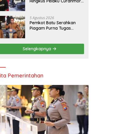
Ringkus Pelaku Curanmor,
Amankan Motor Milik
Pelajar Asal Sumenep
5 Agustus 2026
Pemkot Batu Serahkan
Piagam Purna Tugas
kepada 11 ASN, Wali Kota
Sampaikan Tiga Pesan
Utama
Selengkapnya
ita Pemerintahan