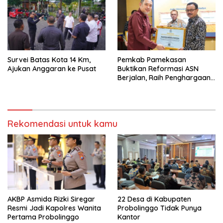
Survei Batas Kota 14 Km,
Pemkab Pamekasan
Ajukan Anggaran ke Pusat
Buktikan Reformasi ASN
Berjalan, Raih Penghargaan
Adhi Manawa Nugraha
Madya
Rekomendasi untuk kamu
AKBP Asmida Rizki Siregar
22 Desa di Kabupaten
Resmi Jadi Kapolres Wanita
Probolinggo Tidak Punya
Pertama Probolinggo
Kantor