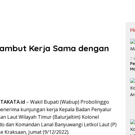
H
Sambut Kerja Sama dengan
7 
Pe
Ma
ITAKATA
.
id
– Wakil Bupati (Wabup) Probolinggo
menerima kunjungan kerja Kepala Badan Penyalur
an Laut Wilayah Timur (Balurjaltim) Kolonel
do dan Komandan Lanal Banyuwangi Letkol Laut (P)
e Kraksaan, Jumat (9/12/2022).