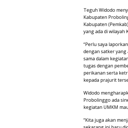
Teguh Widodo meny
Kabupaten Probolin
Kabupaten (Pemkab) 
yang ada di wilayah
“Perlu saya laporka
dengan satker yang a
sama dalam kegiata
tugas dengan pembe
perikanan serta ket
kepada prajurit ters
Widodo mengharapk
Probolinggo ada sin
kegiatan UMKM maup
“Kita juga akan men
sekarang ini baru di