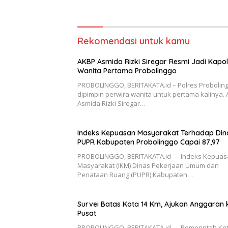
Rekomendasi untuk kamu
AKBP Asmida Rizki Siregar Resmi Jadi Kapol
Wanita Pertama Probolinggo
PROBOLINGGO, BERITAKATA.id – Polres Probolin
dipimpin perwira wanita untuk pertama kalinya.
Asmida Rizki Siregar…
Indeks Kepuasan Masyarakat Terhadap Din
PUPR Kabupaten Probolinggo Capai 87,97
PROBOLINGGO, BERITAKATA.id — Indeks Kepuas
Masyarakat (IKM) Dinas Pekerjaan Umum dan
Penataan Ruang (PUPR) Kabupaten…
Survei Batas Kota 14 Km, Ajukan Anggaran 
Pusat
PROBOLINGGO, BERITAKATA.id — Pemerintah Ko