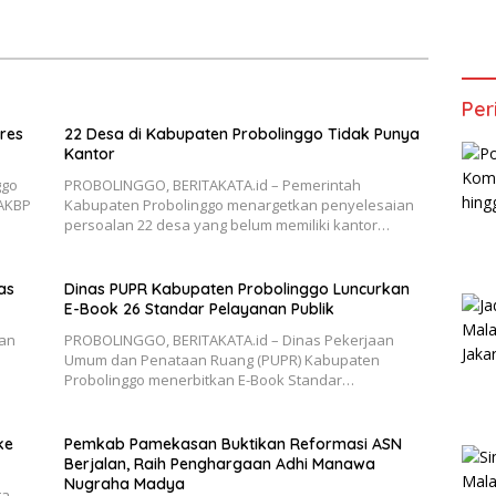
Nugraha Madya
Per
res
22 Desa di Kabupaten Probolinggo Tidak Punya
Kantor
ggo
PROBOLINGGO, BERITAKATA.id – Pemerintah
 AKBP
Kabupaten Probolinggo menargetkan penyelesaian
persoalan 22 desa yang belum memiliki kantor…
as
Dinas PUPR Kabupaten Probolinggo Luncurkan
E-Book 26 Standar Pelayanan Publik
an
PROBOLINGGO, BERITAKATA.id – Dinas Pekerjaan
Umum dan Penataan Ruang (PUPR) Kabupaten
Probolinggo menerbitkan E-Book Standar…
ke
Pemkab Pamekasan Buktikan Reformasi ASN
Berjalan, Raih Penghargaan Adhi Manawa
Nugraha Madya
ta