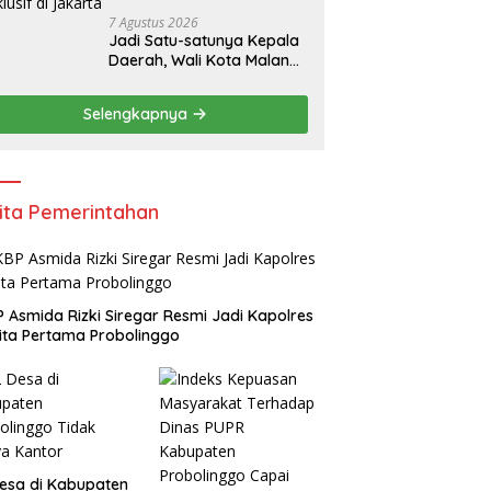
7 Agustus 2026
Jadi Satu-satunya Kepala
Daerah, Wali Kota Malang
Paparkan Strategi
Ekonomi Inklusif di
Selengkapnya
Jakarta
ita Pemerintahan
 Asmida Rizki Siregar Resmi Jadi Kapolres
ta Pertama Probolinggo
esa di Kabupaten