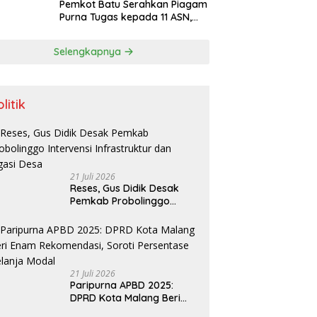
Pemkot Batu Serahkan Piagam
Purna Tugas kepada 11 ASN,
Wali Kota Sampaikan Tiga
Pesan Utama
Selengkapnya
litik
21 Juli 2026
Reses, Gus Didik Desak
Pemkab Probolinggo
Intervensi Infrastruktur
dan Irigasi Desa
21 Juli 2026
Paripurna APBD 2025:
DPRD Kota Malang Beri
Enam Rekomendasi, Soroti