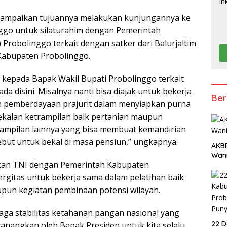
ampaikan tujuannya melakukan kunjungannya ke
ggo untuk silaturahim dengan Pemerintah
Probolinggo terkait dengan satker dari Balurjaltim
 Kabupaten Probolinggo.
n kepada Bapak Wakil Bupati Probolinggo terkait
da disini. Misalnya nanti bisa diajak untuk bekerja
Ber
n pemberdayaan prajurit dalam menyiapkan purna
kalan ketrampilan baik pertanian maupun
rampilan lainnya yang bisa membuat kemandirian
ebut untuk bekal di masa pensiun,” ungkapnya.
AKBP
Wani
an TNI dengan Pemerintah Kabupaten
ergitas untuk bekerja sama dalam pelatihan baik
un kegiatan pembinaan potensi wilayah.
jaga stabilitas ketahanan pangan nasional yang
22 D
canangkan oleh Bapak Presiden untuk kita selalu