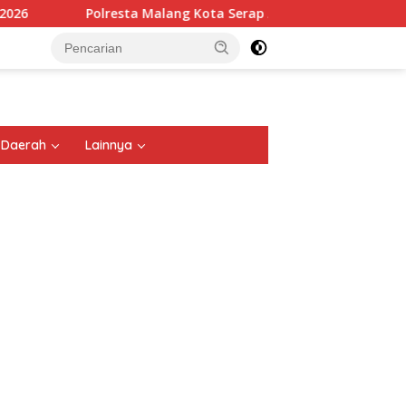
resta Malang Kota Serap Aspirasi 35 Komunitas Ojol: Bahas Lalu
tutup
Daerah
Lainnya