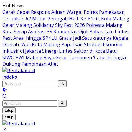
Langsung
Hot News
ke
Gerak Cepat Respons Aduan Warga, Polres Pamekasan
konten
Tertibkan 62 Motor
Peringati HUT Ke-81 RI, Kota Malang
Gelar Malang Solidarity Sky Fest 2026
Polresta Malang
Kota Serap Aspirasi 35 Komunitas Ojol: Bahas Lalu Lintas,
Rest Area, hingga SPKLU Gratis
Jadi Satu-satunya Kepala
Daerah, Wali Kota Malang Paparkan Strategi Ekonomi
Inklusif di Jakarta
Sinergi Lintas Sektor di Kota Batu:
SIWO PWI Malang Raya Gelar Turnamen ‘Catur Bahagia’
Dukung Pembinaan Atlet
Indeks
tutup
tutup