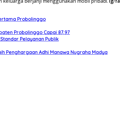
 dan keluarga berjanji menggunakan mobil pribadi.
ig
/
fa
Pertama Probolinggo
aten Probolinggo Capai 87,97
Standar Pelayanan Publik
Raih Penghargaan Adhi Manawa Nugraha Madya