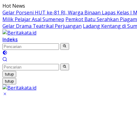
Langsung
Hot News
ke
Gelar Porseni HUT ke-81 RI, Warga Binaan Lapas Kelas I 
konten
Milik Pelajar Asal Sumenep
Pemkot Batu Serahkan Piagam
Gelar Drama Teatrikal Perjuangan
Ladang Kentang di Sum
Indeks
tutup
tutup