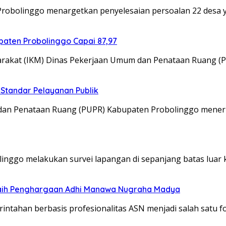
obolinggo menargetkan penyelesaian persoalan 22 desa y
aten Probolinggo Capai 87,97
akat (IKM) Dinas Pekerjaan Umum dan Penataan Ruang (
Standar Pelayanan Publik
an Penataan Ruang (PUPR) Kabupaten Probolinggo mener
ggo melakukan survei lapangan di sepanjang batas luar 
Raih Penghargaan Adhi Manawa Nugraha Madya
ntahan berbasis profesionalitas ASN menjadi salah satu