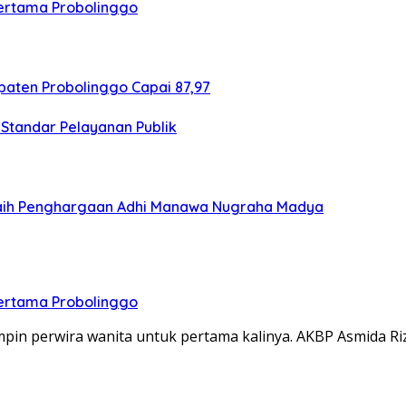
Pertama Probolinggo
aten Probolinggo Capai 87,97
Standar Pelayanan Publik
Raih Penghargaan Adhi Manawa Nugraha Madya
Pertama Probolinggo
in perwira wanita untuk pertama kalinya. AKBP Asmida Riz