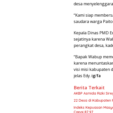
desa menyelenggara
“Kami siap members
saudara warga Paiton
Kepala Dinas PMD E
sejatinya karena Wa
perangkat desa, kad
“Bapak Wabup memoti
karena menuntaskan 
visi misi kabupaten 
jelas Edy.
ig
/
fa
Berita Terkait
AKBP Asmida Rizki Sir
22 Desa di Kabupaten 
Indeks Kepuasan Masy
Capai 87,97