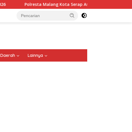
ng Kota Serap Aspirasi 35 Komunitas Ojol: Bahas Lalu Lintas, R
tutup
Daerah
Lainnya