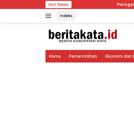
Langsung
Hot News
Peringati HUT Ke-81 RI, Kota Mal
ke
konten
Indeks
tutup
Home
Pemerintahan
Ekonomi dan B