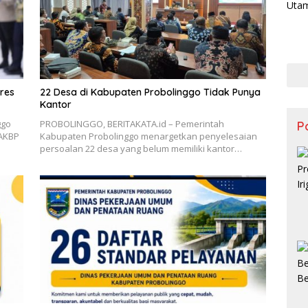
res
22 Desa di Kabupaten Probolinggo Tidak Punya
Kantor
ggo
PROBOLINGGO, BERITAKATA.id – Pemerintah
Po
 AKBP
Kabupaten Probolinggo menargetkan penyelesaian
persoalan 22 desa yang belum memiliki kantor…