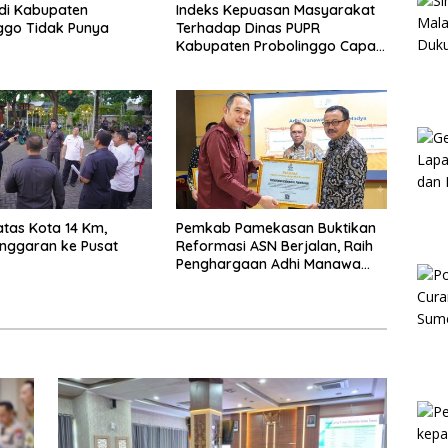
di Kabupaten
Indeks Kepuasan Masyarakat
ggo Tidak Punya
Terhadap Dinas PUPR
Kabupaten Probolinggo Capai
87,97
atas Kota 14 Km,
Pemkab Pamekasan Buktikan
nggaran ke Pusat
Reformasi ASN Berjalan, Raih
Penghargaan Adhi Manawa
Nugraha Madya