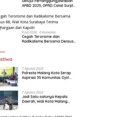
Setujui Pertanggungjawaban
APBD 2025, DPRD Catat Surplus
Rp17,6 Miliar
9 Juli 2026
0 Komentar
Cegah Terorisme dan
Radikalisme Bersama Densus
88, Wali Kota Surabaya Terima
Penghargaan dari Kapolri
istiwa
7 Agustus 2026
Polresta Malang Kota Serap
Aspirasi 35 Komunitas Ojol:
Bahas Lalu Lintas, Rest Area,
hingga SPKLU Gratis
7 Agustus 2026
Jadi Satu-satunya Kepala
Daerah, Wali Kota Malang
Paparkan Strategi Ekonomi
Inklusif di Jakarta