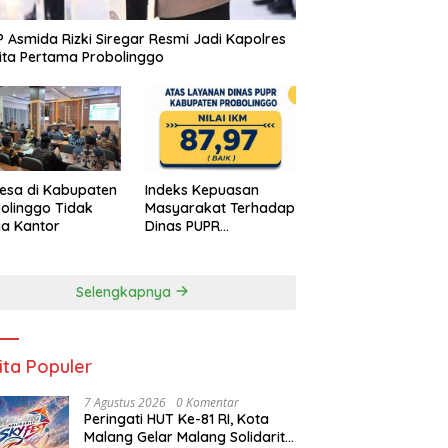
 Asmida Rizki Siregar Resmi Jadi Kapolres
ta Pertama Probolinggo
esa di Kabupaten
Indeks Kepuasan
olinggo Tidak
Masyarakat Terhadap
a Kantor
Dinas PUPR
Kabupaten
Probolinggo Capai
87,97
Selengkapnya
ita Populer
7 Agustus 2026
0 Komentar
Peringati HUT Ke-81 RI, Kota
Malang Gelar Malang Solidarity