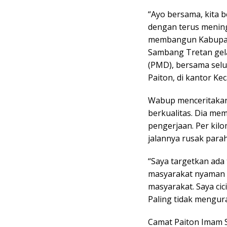
“Ayo bersama, kita 
dengan terus mening
membangun Kabupate
Sambang Tretan gel
(PMD), bersama sel
Paiton, di kantor Ke
Wabup menceritakan 
berkualitas. Dia me
pengerjaan. Per kil
jalannya rusak para
“Saya targetkan ada 
masyarakat nyaman 
masyarakat. Saya cici
Paling tidak mengur
Camat Paiton Imam S