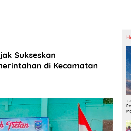
H
jak Sukseskan
erintahan di Kecamatan
7 
Pe
Ma