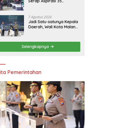
Serap Aspirasi 35
Komunitas Ojol: Bahas
Lalu Lintas, Rest Area,
hingga SPKLU Gratis
7 Agustus 2026
Jadi Satu-satunya Kepala
Daerah, Wali Kota Malang
Paparkan Strategi
Ekonomi Inklusif di
Jakarta
Selengkapnya
ita Pemerintahan