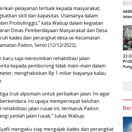
berikan pelayanan terbaik kepada masyarakat,
AKBP
katkan skill dan kapasitas. Utamanya dalam
Wani
n Probolinggo,” kata Wabup dalam kegiatan
aran Dinas Pemberdayaan Masyarakat dan Desa
uruh kades dan perangkat desa se-Kecamatan
camatan Paiton, Senin (12/12/2022).
22 D
baru saja meresmikan rehabilitasi jalan
Prob
minta kepada pemborong tidak main-main dalam
Puny
ometer, menghabiskan Rp 1 miliar biayanya kalau
h.
tiga truk alpomain untuk perbaikan jalan. Ini agar
berkendara. Ini upaya mempercepat keluhan
Ber
l rehabilitasi jalan rusak ini, termasuk Paiton.
angi jumlah jalan rusak,” tukas Wabup.
yafii mengaku siap mengajak kades dan perangkat