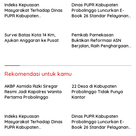
Indeks Kepuasan
Dinas PUPR Kabupaten
Masyarakat Terhadap Dinas
Probolinggo Luncurkan E-
PUPR Kabupaten
Book 26 Standar Pelayanan
Probolinggo Capai 87,97
Publik
Survei Batas Kota 14 Km,
Pemkab Pamekasan
Ajukan Anggaran ke Pusat
Buktikan Reformasi ASN
Berjalan, Raih Penghargaan
Adhi Manawa Nugraha
Madya
Rekomendasi untuk kamu
AKBP Asmida Rizki Siregar
22 Desa di Kabupaten
Resmi Jadi Kapolres Wanita
Probolinggo Tidak Punya
Pertama Probolinggo
Kantor
Indeks Kepuasan
Dinas PUPR Kabupaten
Masyarakat Terhadap Dinas
Probolinggo Luncurkan E-
PUPR Kabupaten
Book 26 Standar Pelayanan
Probolinggo Capai 87,97
Publik