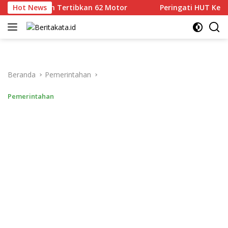
Langsung
mekasan Tertibkan 62 Motor
Hot News
Peringati HUT Ke-81 RI, Ko
ke
konten
Beranda
Pemerintahan
Pemerintahan