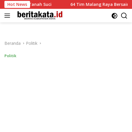
Langsung
 di Tanah Suci
Hot News
64 Tim Malang Raya Bersaing Adu Layan
ke
konten
Beranda
Politik
Politik