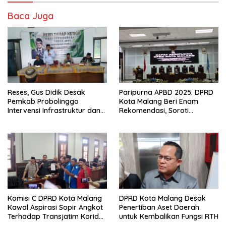
Baca Juga
Reses, Gus Didik Desak
Paripurna APBD 2025: DPRD
Pemkab Probolinggo
Kota Malang Beri Enam
Intervensi Infrastruktur dan
Rekomendasi, Soroti
Irigasi Desa
Persentase Belanja Modal
Komisi C DPRD Kota Malang
DPRD Kota Malang Desak
Kawal Aspirasi Sopir Angkot
Penertiban Aset Daerah
Terhadap Transjatim Koridor
untuk Kembalikan Fungsi RTH
II ke Pemprov Jatim