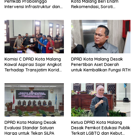
Pemkab Probolinggo
Kota Malang Beri Enam
Intervensi Infrastruktur dan
Rekomendasi, Soroti
Irigasi Desa
Persentase Belanja Modal
Komisi C DPRD Kota Malang
DPRD Kota Malang Desak
Kawal Aspirasi Sopir Angkot
Penertiban Aset Daerah
Terhadap Transjatim Koridor
untuk Kembalikan Fungsi RTH
II ke Pemprov Jatim
DPRD Kota Malang Desak
Ketua DPRD Kota Malang
Evaluasi Standar Satuan
Desak Pemkot Edukasi Publik
Harga untuk Tekan SiLPA
Terkait LGBTQ dan Kebut