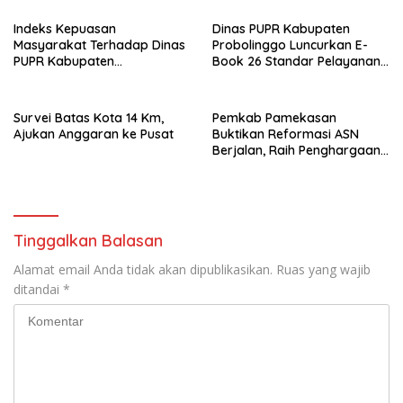
Indeks Kepuasan
Dinas PUPR Kabupaten
Masyarakat Terhadap Dinas
Probolinggo Luncurkan E-
PUPR Kabupaten
Book 26 Standar Pelayanan
Probolinggo Capai 87,97
Publik
Survei Batas Kota 14 Km,
Pemkab Pamekasan
Ajukan Anggaran ke Pusat
Buktikan Reformasi ASN
Berjalan, Raih Penghargaan
Adhi Manawa Nugraha
Madya
Tinggalkan Balasan
Alamat email Anda tidak akan dipublikasikan.
Ruas yang wajib
ditandai
*