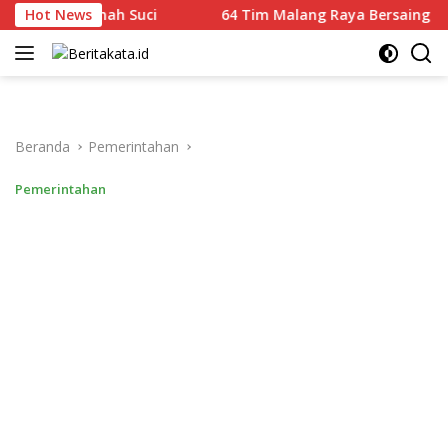
Langsung
h di Tanah Suci
Hot News
64 Tim Malang Raya Bersaing Adu Layan
ke
konten
Beranda
Pemerintahan
Pemerintahan