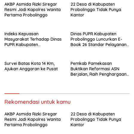
AKBP Asmida Rizki Siregar
22 Desa di Kabupaten
Resmi Jadi Kapolres Wanita
Probolinggo Tidak Punya
Pertama Probolinggo
Kantor
Indeks Kepuasan
Dinas PUPR Kabupaten
Masyarakat Terhadap Dinas
Probolinggo Luncurkan E-
PUPR Kabupaten
Book 26 Standar Pelayanan
Probolinggo Capai 87,97
Publik
Survei Batas Kota 14 Km,
Pemkab Pamekasan
Ajukan Anggaran ke Pusat
Buktikan Reformasi ASN
Berjalan, Raih Penghargaan
Adhi Manawa Nugraha
Madya
Rekomendasi untuk kamu
AKBP Asmida Rizki Siregar
22 Desa di Kabupaten
Resmi Jadi Kapolres Wanita
Probolinggo Tidak Punya
Pertama Probolinggo
Kantor