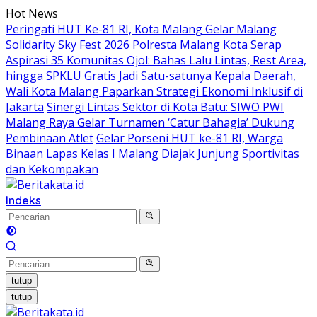
Langsung
Hot News
ke
Peringati HUT Ke-81 RI, Kota Malang Gelar Malang
konten
Solidarity Sky Fest 2026
Polresta Malang Kota Serap
Aspirasi 35 Komunitas Ojol: Bahas Lalu Lintas, Rest Area,
hingga SPKLU Gratis
Jadi Satu-satunya Kepala Daerah,
Wali Kota Malang Paparkan Strategi Ekonomi Inklusif di
Jakarta
Sinergi Lintas Sektor di Kota Batu: SIWO PWI
Malang Raya Gelar Turnamen ‘Catur Bahagia’ Dukung
Pembinaan Atlet
Gelar Porseni HUT ke-81 RI, Warga
Binaan Lapas Kelas I Malang Diajak Junjung Sportivitas
dan Kekompakan
Indeks
tutup
tutup