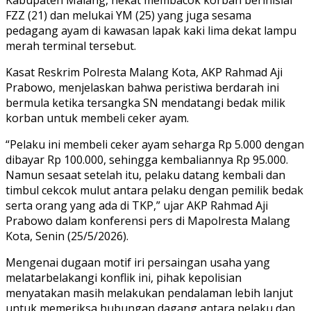
Kabupaten Malang, nekat membacok korban berinisial
FZZ (21) dan melukai YM (25) yang juga sesama
pedagang ayam di kawasan lapak kaki lima dekat lampu
merah terminal tersebut.
Kasat Reskrim Polresta Malang Kota, AKP Rahmad Aji
Prabowo, menjelaskan bahwa peristiwa berdarah ini
bermula ketika tersangka SN mendatangi bedak milik
korban untuk membeli ceker ayam.
“Pelaku ini membeli ceker ayam seharga Rp 5.000 dengan
dibayar Rp 100.000, sehingga kembaliannya Rp 95.000.
Namun sesaat setelah itu, pelaku datang kembali dan
timbul cekcok mulut antara pelaku dengan pemilik bedak
serta orang yang ada di TKP,” ujar AKP Rahmad Aji
Prabowo dalam konferensi pers di Mapolresta Malang
Kota, Senin (25/5/2026).
Mengenai dugaan motif iri persaingan usaha yang
melatarbelakangi konflik ini, pihak kepolisian
menyatakan masih melakukan pendalaman lebih lanjut
untuk memeriksa hubungan dagang antara pelaku dan