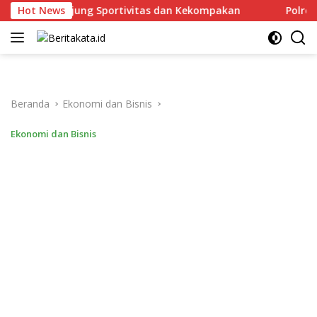
Langsung
jak Junjung Sportivitas dan Kekompakan
Hot News
Polresta Malan
ke
konten
Beranda
Ekonomi dan Bisnis
Ekonomi dan Bisnis