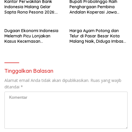
Kantor Perwakilan Bank
Bupati Probolinggo Raih
Indonesia Malang Gelar
Penghargaan Pembina
Sapta Rona Pesona 2026:
Andalan Koperasi Jawa
Akselerasi Ekonomi Inklusif
Timur
dan Digitalisasi UMKM
Dugaan Ekonomi Indonesia
Harga Ayam Potong dan
Melemah Picu Lonjakan
Telur di Pasar Besar Kota
Kasus Kecemasan
Malang Naik, Diduga Imbas
Masyarakat
Berjalannya Kembali
Program MBG
Tinggalkan Balasan
Alamat email Anda tidak akan dipublikasikan.
Ruas yang wajib
ditandai
*