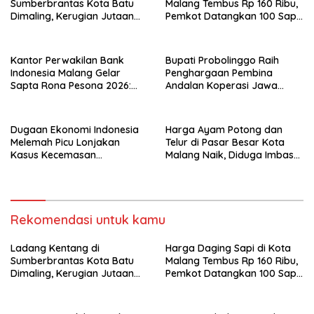
Sumberbrantas Kota Batu
Malang Tembus Rp 160 Ribu,
Dimaling, Kerugian Jutaan
Pemkot Datangkan 100 Sapi
Rupiah
Impor Australia
Kantor Perwakilan Bank
Bupati Probolinggo Raih
Indonesia Malang Gelar
Penghargaan Pembina
Sapta Rona Pesona 2026:
Andalan Koperasi Jawa
Akselerasi Ekonomi Inklusif
Timur
dan Digitalisasi UMKM
Dugaan Ekonomi Indonesia
Harga Ayam Potong dan
Melemah Picu Lonjakan
Telur di Pasar Besar Kota
Kasus Kecemasan
Malang Naik, Diduga Imbas
Masyarakat
Berjalannya Kembali
Program MBG
Rekomendasi untuk kamu
Ladang Kentang di
Harga Daging Sapi di Kota
Sumberbrantas Kota Batu
Malang Tembus Rp 160 Ribu,
Dimaling, Kerugian Jutaan
Pemkot Datangkan 100 Sapi
Rupiah
Impor Australia