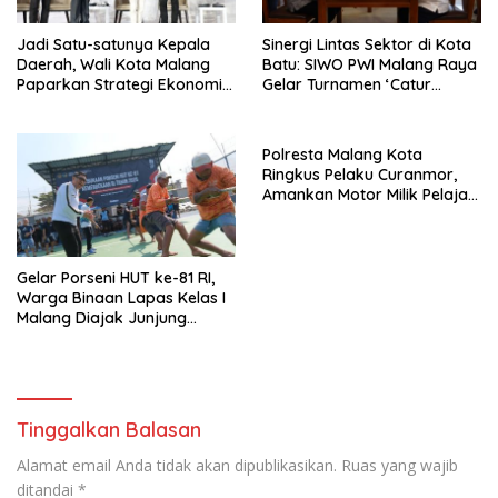
Jadi Satu-satunya Kepala
Sinergi Lintas Sektor di Kota
Daerah, Wali Kota Malang
Batu: SIWO PWI Malang Raya
Paparkan Strategi Ekonomi
Gelar Turnamen ‘Catur
Inklusif di Jakarta
Bahagia’ Dukung Pembinaan
Atlet
Polresta Malang Kota
Ringkus Pelaku Curanmor,
Amankan Motor Milik Pelajar
Asal Sumenep
Gelar Porseni HUT ke-81 RI,
Warga Binaan Lapas Kelas I
Malang Diajak Junjung
Sportivitas dan Kekompakan
Tinggalkan Balasan
Alamat email Anda tidak akan dipublikasikan.
Ruas yang wajib
ditandai
*