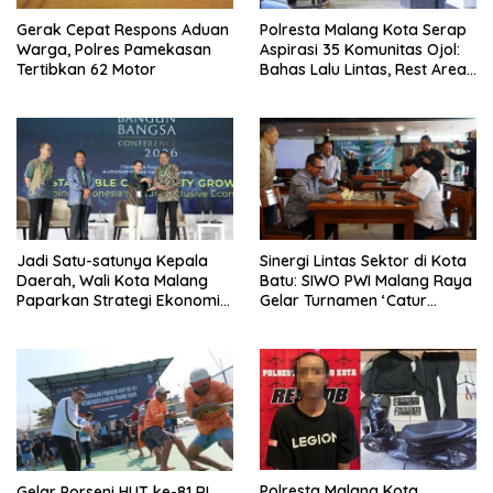
Gerak Cepat Respons Aduan
Polresta Malang Kota Serap
Warga, Polres Pamekasan
Aspirasi 35 Komunitas Ojol:
Tertibkan 62 Motor
Bahas Lalu Lintas, Rest Area,
hingga SPKLU Gratis
Jadi Satu-satunya Kepala
Sinergi Lintas Sektor di Kota
Daerah, Wali Kota Malang
Batu: SIWO PWI Malang Raya
Paparkan Strategi Ekonomi
Gelar Turnamen ‘Catur
Inklusif di Jakarta
Bahagia’ Dukung Pembinaan
Atlet
Polresta Malang Kota
Gelar Porseni HUT ke-81 RI,