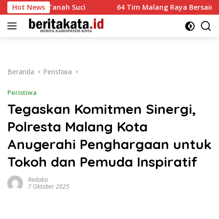
Langsung
 di Tanah Suci
Hot News
64 Tim Malang Raya Bersaing Adu Layang
ke
konten
Beranda
Peristiwa
Peristiwa
Tegaskan Komitmen Sinergi,
Polresta Malang Kota
Anugerahi Penghargaan untuk
Tokoh dan Pemuda Inspiratif
Redaksi
7 Oktober 2025