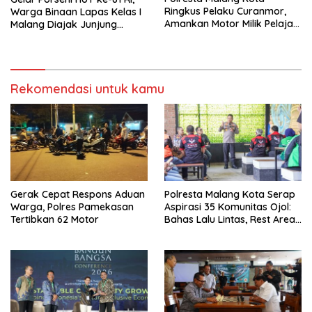
Ringkus Pelaku Curanmor,
Warga Binaan Lapas Kelas I
Amankan Motor Milik Pelajar
Malang Diajak Junjung
Asal Sumenep
Sportivitas dan Kekompakan
Rekomendasi untuk kamu
Gerak Cepat Respons Aduan
Polresta Malang Kota Serap
Warga, Polres Pamekasan
Aspirasi 35 Komunitas Ojol:
Tertibkan 62 Motor
Bahas Lalu Lintas, Rest Area,
hingga SPKLU Gratis