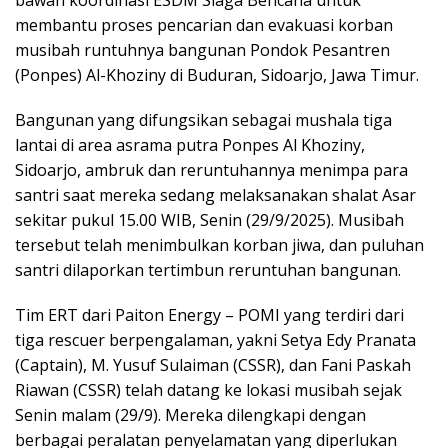
bawah koordinasi ESDM Siaga Bencana untuk
membantu proses pencarian dan evakuasi korban
musibah runtuhnya bangunan Pondok Pesantren
(Ponpes) Al-Khoziny di Buduran, Sidoarjo, Jawa Timur.
Bangunan yang difungsikan sebagai mushala tiga
lantai di area asrama putra Ponpes Al Khoziny,
Sidoarjo, ambruk dan reruntuhannya menimpa para
santri saat mereka sedang melaksanakan shalat Asar
sekitar pukul 15.00 WIB, Senin (29/9/2025). Musibah
tersebut telah menimbulkan korban jiwa, dan puluhan
santri dilaporkan tertimbun reruntuhan bangunan.
Tim ERT dari Paiton Energy – POMI yang terdiri dari
tiga rescuer berpengalaman, yakni Setya Edy Pranata
(Captain), M. Yusuf Sulaiman (CSSR), dan Fani Paskah
Riawan (CSSR) telah datang ke lokasi musibah sejak
Senin malam (29/9). Mereka dilengkapi dengan
berbagai peralatan penyelamatan yang diperlukan