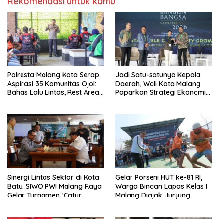
Rekomendasi untuk kamu
Polresta Malang Kota Serap
Jadi Satu-satunya Kepala
Aspirasi 35 Komunitas Ojol:
Daerah, Wali Kota Malang
Bahas Lalu Lintas, Rest Area,
Paparkan Strategi Ekonomi
hingga SPKLU Gratis
Inklusif di Jakarta
Sinergi Lintas Sektor di Kota
Gelar Porseni HUT ke-81 RI,
Batu: SIWO PWI Malang Raya
Warga Binaan Lapas Kelas I
Gelar Turnamen ‘Catur
Malang Diajak Junjung
Bahagia’ Dukung Pembinaan
Sportivitas dan Kekompakan
Atlet