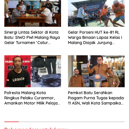
Sinergi Lintas Sektor di Kota
Gelar Porseni HUT ke-81 RI,
Batu: SIWO PWI Malang Raya
Warga Binaan Lapas Kelas I
Gelar Turnamen ‘Catur
Malang Diajak Junjung
Bahagia’ Dukung Pembinaan
Sportivitas dan Kekompakan
Atlet
Polresta Malang Kota
Pemkot Batu Serahkan
Ringkus Pelaku Curanmor,
Piagam Purna Tugas kepada
Amankan Motor Milik Pelajar
11 ASN, Wali Kota Sampaikan
Asal Sumenep
Tiga Pesan Utama