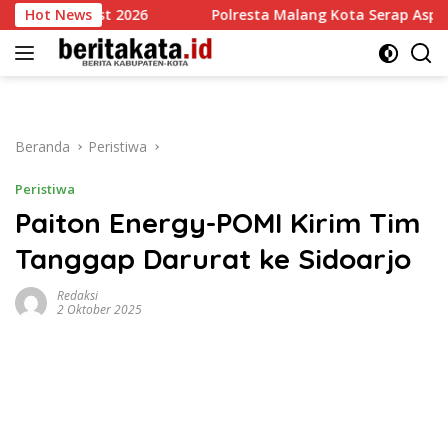
Langsung
 Fest 2026
Hot News
Polresta Malang Kota Serap Aspirasi 35 Komun
ke
konten
Beranda
Peristiwa
Peristiwa
Paiton Energy-POMI Kirim Tim
Tanggap Darurat ke Sidoarjo
Redaksi
2 Oktober 2025