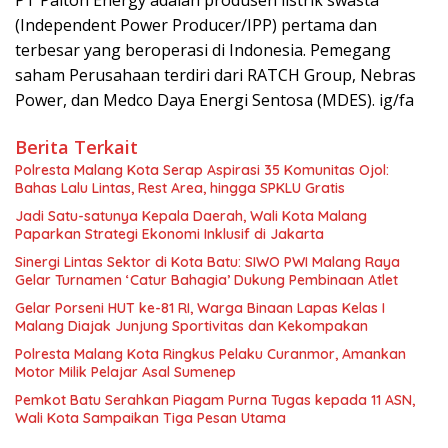
PT Paiton Energy adalah produsen listrik swasta
(Independent Power Producer/IPP) pertama dan
terbesar yang beroperasi di Indonesia. Pemegang
saham Perusahaan terdiri dari RATCH Group, Nebras
Power, dan Medco Daya Energi Sentosa (MDES). ig/fa
Berita Terkait
Polresta Malang Kota Serap Aspirasi 35 Komunitas Ojol:
Bahas Lalu Lintas, Rest Area, hingga SPKLU Gratis
Jadi Satu-satunya Kepala Daerah, Wali Kota Malang
Paparkan Strategi Ekonomi Inklusif di Jakarta
Sinergi Lintas Sektor di Kota Batu: SIWO PWI Malang Raya
Gelar Turnamen ‘Catur Bahagia’ Dukung Pembinaan Atlet
Gelar Porseni HUT ke-81 RI, Warga Binaan Lapas Kelas I
Malang Diajak Junjung Sportivitas dan Kekompakan
Polresta Malang Kota Ringkus Pelaku Curanmor, Amankan
Motor Milik Pelajar Asal Sumenep
Pemkot Batu Serahkan Piagam Purna Tugas kepada 11 ASN,
Wali Kota Sampaikan Tiga Pesan Utama