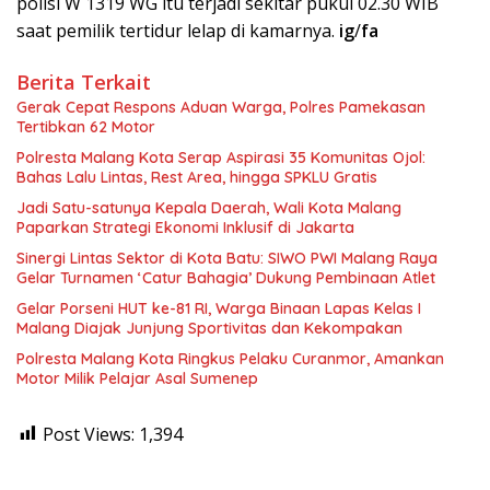
polisi W 1319 WG itu terjadi sekitar pukul 02.30 WIB
saat pemilik tertidur lelap di kamarnya.
ig
/
fa
Berita Terkait
Gerak Cepat Respons Aduan Warga, Polres Pamekasan
Tertibkan 62 Motor
Polresta Malang Kota Serap Aspirasi 35 Komunitas Ojol:
Bahas Lalu Lintas, Rest Area, hingga SPKLU Gratis
Jadi Satu-satunya Kepala Daerah, Wali Kota Malang
Paparkan Strategi Ekonomi Inklusif di Jakarta
Sinergi Lintas Sektor di Kota Batu: SIWO PWI Malang Raya
Gelar Turnamen ‘Catur Bahagia’ Dukung Pembinaan Atlet
Gelar Porseni HUT ke-81 RI, Warga Binaan Lapas Kelas I
Malang Diajak Junjung Sportivitas dan Kekompakan
Polresta Malang Kota Ringkus Pelaku Curanmor, Amankan
Motor Milik Pelajar Asal Sumenep
Post Views:
1,394