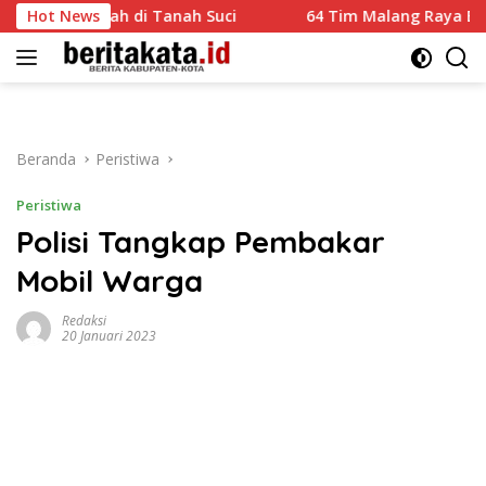
Langsung
Ka’bah di Tanah Suci
Hot News
64 Tim Malang Raya Bersaing Adu
ke
konten
Beranda
Peristiwa
Peristiwa
Polisi Tangkap Pembakar
Mobil Warga
Redaksi
20 Januari 2023