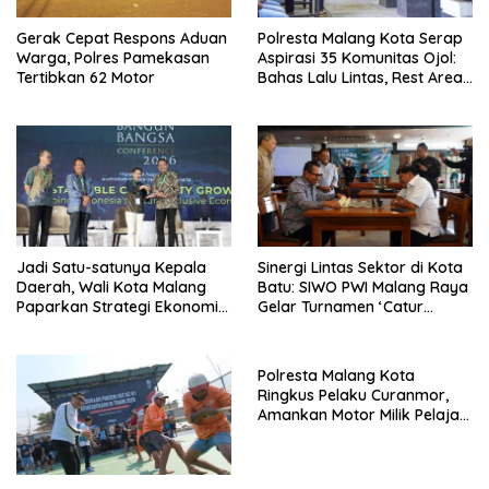
Gerak Cepat Respons Aduan
Polresta Malang Kota Serap
Warga, Polres Pamekasan
Aspirasi 35 Komunitas Ojol:
Tertibkan 62 Motor
Bahas Lalu Lintas, Rest Area,
hingga SPKLU Gratis
Jadi Satu-satunya Kepala
Sinergi Lintas Sektor di Kota
Daerah, Wali Kota Malang
Batu: SIWO PWI Malang Raya
Paparkan Strategi Ekonomi
Gelar Turnamen ‘Catur
Inklusif di Jakarta
Bahagia’ Dukung Pembinaan
Atlet
Polresta Malang Kota
Ringkus Pelaku Curanmor,
Amankan Motor Milik Pelajar
Asal Sumenep