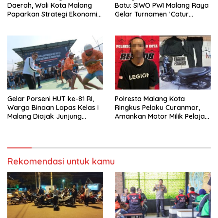
Daerah, Wali Kota Malang
Batu: SIWO PWI Malang Raya
Paparkan Strategi Ekonomi
Gelar Turnamen ‘Catur
Inklusif di Jakarta
Bahagia’ Dukung Pembinaan
Atlet
Polresta Malang Kota
Gelar Porseni HUT ke-81 RI,
Ringkus Pelaku Curanmor,
Warga Binaan Lapas Kelas I
Amankan Motor Milik Pelajar
Malang Diajak Junjung
Asal Sumenep
Sportivitas dan Kekompakan
Rekomendasi untuk kamu