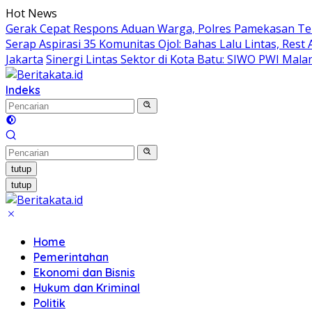
Langsung
Hot News
ke
Gerak Cepat Respons Aduan Warga, Polres Pamekasan Te
konten
Serap Aspirasi 35 Komunitas Ojol: Bahas Lalu Lintas, Rest
Jakarta
Sinergi Lintas Sektor di Kota Batu: SIWO PWI Mal
Indeks
tutup
tutup
Home
Pemerintahan
Ekonomi dan Bisnis
Hukum dan Kriminal
Politik