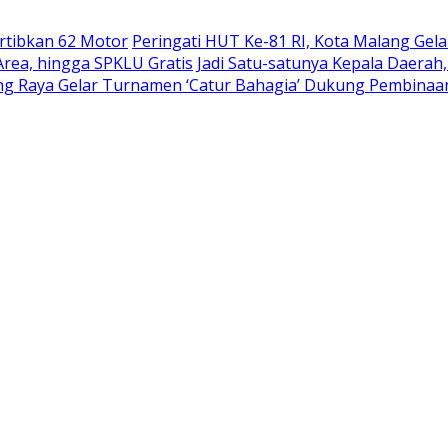
rtibkan 62 Motor
Peringati HUT Ke-81 RI, Kota Malang Gelar
 Area, hingga SPKLU Gratis
Jadi Satu-satunya Kepala Daerah,
ang Raya Gelar Turnamen ‘Catur Bahagia’ Dukung Pembinaan