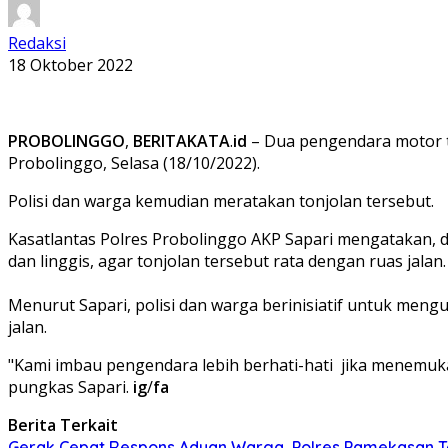
Redaksi
18 Oktober 2022
PROBOLINGGO
,
BERITAKATA
.
id
– Dua pengendara motor te
Probolinggo, Selasa (18/10/2022).
Polisi dan warga kemudian meratakan tonjolan tersebut.
Kasatlantas Polres Probolinggo AKP Sapari mengatakan, 
dan linggis, agar tonjolan tersebut rata dengan ruas jalan
Menurut Sapari, polisi dan warga berinisiatif untuk men
jalan.
"Kami imbau pengendara lebih berhati-hati jika menemukan 
pungkas Sapari.
ig
/
fa
Berita Terkait
Gerak Cepat Respons Aduan Warga, Polres Pamekasan Te