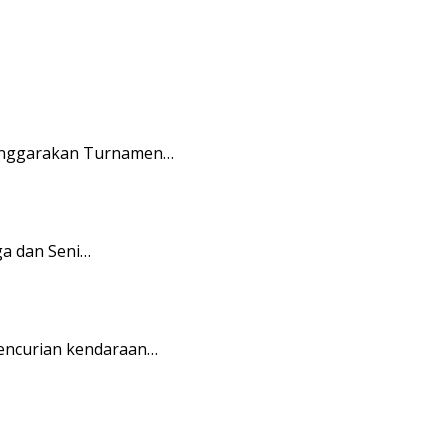
lenggarakan Turnamen…
a dan Seni…
pencurian kendaraan…