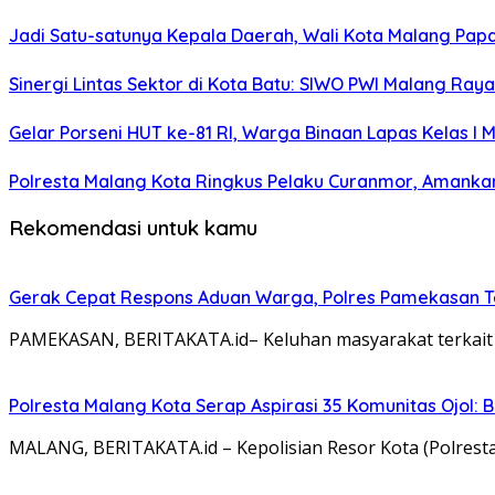
Jadi Satu-satunya Kepala Daerah, Wali Kota Malang Papar
Sinergi Lintas Sektor di Kota Batu: SIWO PWI Malang Ra
Gelar Porseni HUT ke-81 RI, Warga Binaan Lapas Kelas I
Polresta Malang Kota Ringkus Pelaku Curanmor, Amankan
Rekomendasi untuk kamu
Gerak Cepat Respons Aduan Warga, Polres Pamekasan Te
PAMEKASAN, BERITAKATA.id– Keluhan masyarakat terkait ak
Polresta Malang Kota Serap Aspirasi 35 Komunitas Ojol: B
MALANG, BERITAKATA.id – Kepolisian Resor Kota (Polres