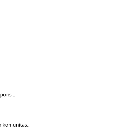
espons…
an komunitas…