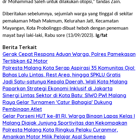
dr Mohammad Saleh untuk dilakukan otopsi,” tandas Zain.
Diberitakan sebelumnya, sejumlah warga yang tinggal di sekitar
pemakaman Mbah Makmum, Kelurahan Jati, Kecamatan
Mayangan, Kota Probolinggo dibuat heboh dengan penemuan
mayat bayi laki-laki, Rabu sore (13/09/2023).
ig/fat
Berita Terkait
Gerak Cepat Respons Aduan Warga, Polres Pamekasan
Tertibkan 62 Motor
Polresta Malang Kota Serap Aspirasi 35 Komunitas Ojol:
Bahas Lalu Lintas, Rest Area, hingga SPKLU Gratis
Jadi Satu-satunya Kepala Daerah, Wali Kota Malang
Paparkan Strategi Ekonomi Inklusif di Jakarta
Sinergi Lintas Sektor di Kota Batu: SIWO PWI Malang
Raya Gelar Turnamen ‘Catur Bahagia’ Dukung
Pembinaan Atlet
Gelar Porseni HUT ke-81 RI, Warga Binaan Lapas Kelas I
Malang Diajak Junjung Sportivitas dan Kekompakan
Polresta Malang Kota Ringkus Pelaku Curanmor,
Amankan Motor Milik Pelajar Asal Sumenep