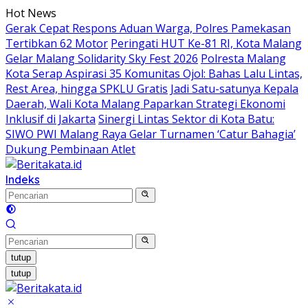
Langsung
Hot News
ke
Gerak Cepat Respons Aduan Warga, Polres Pamekasan
konten
Tertibkan 62 Motor
Peringati HUT Ke-81 RI, Kota Malang
Gelar Malang Solidarity Sky Fest 2026
Polresta Malang
Kota Serap Aspirasi 35 Komunitas Ojol: Bahas Lalu Lintas,
Rest Area, hingga SPKLU Gratis
Jadi Satu-satunya Kepala
Daerah, Wali Kota Malang Paparkan Strategi Ekonomi
Inklusif di Jakarta
Sinergi Lintas Sektor di Kota Batu:
SIWO PWI Malang Raya Gelar Turnamen ‘Catur Bahagia’
Dukung Pembinaan Atlet
Indeks
tutup
tutup