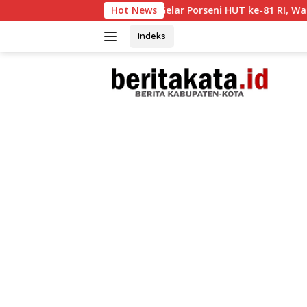
Langsung
Gelar Porseni HUT ke-81 RI, Warga Binaan Lapas Kel
Hot News
ke
konten
Indeks
tutup