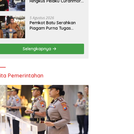
Ringkus Pelaku Curanmor,
Amankan Motor Milik
Pelajar Asal Sumenep
5 Agustus 2026
Pemkot Batu Serahkan
Piagam Purna Tugas
kepada 11 ASN, Wali Kota
Sampaikan Tiga Pesan
Utama
Selengkapnya
ita Pemerintahan