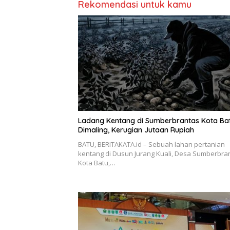
Rekomendasi untuk kamu
Ladang Kentang di Sumberbrantas Kota Ba
Dimaling, Kerugian Jutaan Rupiah
BATU, BERITAKATA.id – Sebuah lahan pertanian
kentang di Dusun Jurang Kuali, Desa Sumberbra
Kota Batu,…