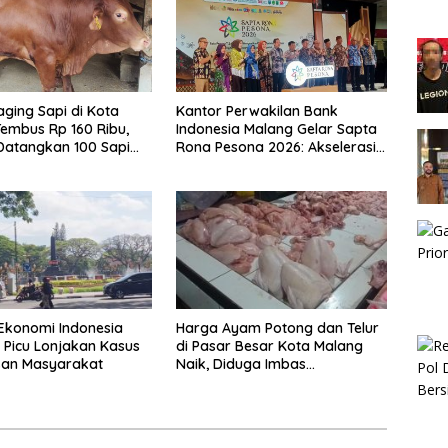
ging Sapi di Kota
Kantor Perwakilan Bank
embus Rp 160 Ribu,
Indonesia Malang Gelar Sapta
Datangkan 100 Sapi
Rona Pesona 2026: Akselerasi
stralia
Ekonomi Inklusif dan
Digitalisasi UMKM
Ekonomi Indonesia
Harga Ayam Potong dan Telur
Picu Lonjakan Kasus
di Pasar Besar Kota Malang
an Masyarakat
Naik, Diduga Imbas
Berjalannya Kembali Program
MBG