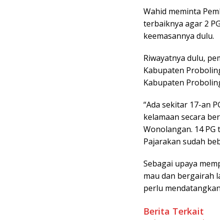
Wahid meminta Pemka
terbaiknya agar 2 P
keemasannya dulu.
Riwayatnya dulu, pe
Kabupaten Proboling
Kabupaten Probolin
“Ada sekitar 17-an 
kelamaan secara ber
Wonolangan. 14 PG t
Pajarakan sudah beb
Sebagai upaya memp
mau dan bergairah 
perlu mendatangkan 
Berita Terkait