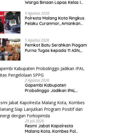
Warga Binaan Lapas Kelas I
Malang Diajak Junjung
Sportivitas dan Kekompakan
5 Agustus 2026
Polresta Malang Kota Ringkus
Pelaku Curanmor, Amankan
Motor Milik Pelajar Asal
Sumenep
5 Agustus 2026
Pemkot Batu Serahkan Piagam
Purna Tugas kepada 11 ASN,
Wali Kota Sampaikan Tiga
Pesan Utama
2 Agustus 2026
Gapembi Kabupaten
Probolinggo Jadikan IPAL
Prioritas Pengelolaan SPPG
29 Juli 2026
Resmi Jabat Kapolresta
Malang Kota, Kombes Pol