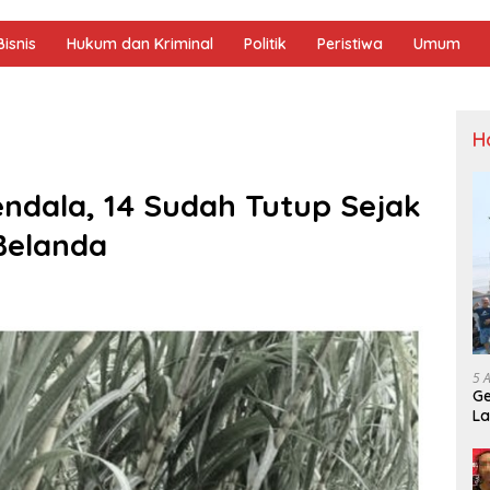
isnis
Hukum dan Kriminal
Politik
Peristiwa
Umum
H
endala, 14 Sudah Tutup Sejak
Belanda
5 
Ge
La
Sp