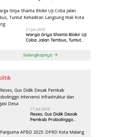
Danang Siap Lanjutkan
Program Positif dan Bersinergi
dengan Forkopimda
27 Juli 2026
Warga Griya Shanta Blokir Uji
Coba Jalan Tembus, Tuntut
Kehadiran Langsung Wali Kota
Malang
Selengkapnya
litik
21 Juli 2026
Reses, Gus Didik Desak
Pemkab Probolinggo
Intervensi Infrastruktur
dan Irigasi Desa