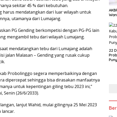
hanya sekitar 45 % dari kebutuhan.
AKBP
 harus mendatangkan dari luar wilayah untuk
Wani
nya, utamanya dari Lumajang.
uskan PG Gending berkompetisi dengan PG-PG lain
ng mengambil tebu dari wilayah Lumajang.
 saat mendatangkan tebu dari Lumajang adalah
22 D
isi jalan Malasan – Gending yang rusak cukup
Prob
Puny
tik.
kab Probolinggo segera memperbaikinya dengan
era dipercepat sehingga bisa dirasakan manfaatnya
manya untuk kepentingan giling tebu 2023 ini,”
ni, Senin (26/6/2033).
ngan, lanjut Wahid, mulai gilingnya 25 Mei 2023
Ber
h lancar.