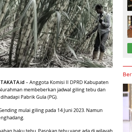
Ber
ITAKATA
.
id
– Anggota Komisi II DPRD Kabupaten
Nurahman membeberkan jadwal giling tebu dan
dihadapi Pabrik Gula (PG).
ending mulai giling pada 14 Juni 2023. Namun
enghadang.
bahan baku tebu. Pasokan tebu yang ada di wilayah