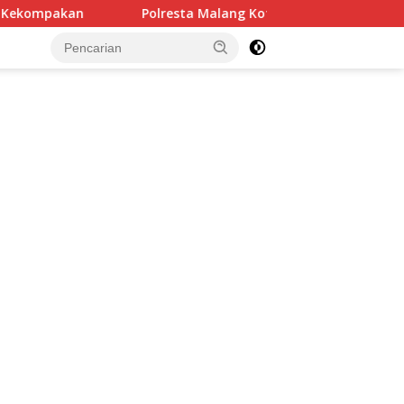
Polresta Malang Kota Ringkus Pelaku Curanmor, Amankan Moto
tutup