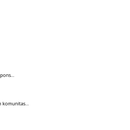
espons…
an komunitas…