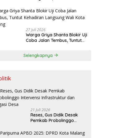
Danang Siap Lanjutkan
Program Positif dan Bersinergi
dengan Forkopimda
27 Juli 2026
Warga Griya Shanta Blokir Uji
Coba Jalan Tembus, Tuntut
Kehadiran Langsung Wali Kota
Malang
Selengkapnya
litik
21 Juli 2026
Reses, Gus Didik Desak
Pemkab Probolinggo
Intervensi Infrastruktur
dan Irigasi Desa