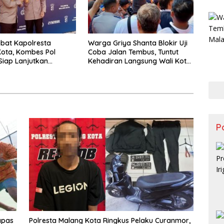
bat Kapolresta
Warga Griya Shanta Blokir Uji
ota, Kombes Pol
Coba Jalan Tembus, Tuntut
iap Lanjutkan
Kehadiran Langsung Wali Kota
Positif dan Bersinergi
Malang
Forkopimda
Po
apas
Polresta Malang Kota Ringkus Pelaku Curanmor,