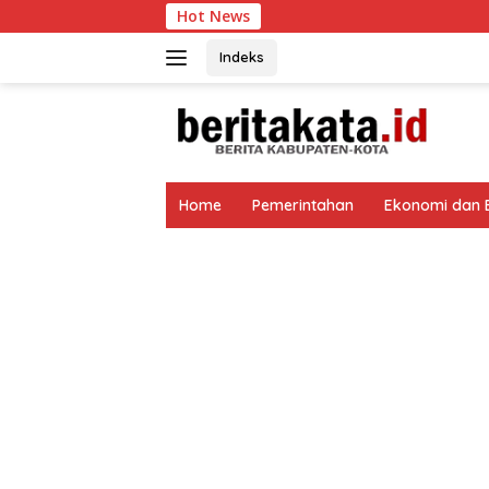
Langsung
Hot News
Gelar Porseni HUT ke
ke
konten
Indeks
tutup
Home
Pemerintahan
Ekonomi dan B