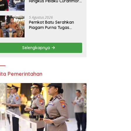
Ringkus Pelaku Curanmor,
Amankan Motor Milik
Pelajar Asal Sumenep
5 Agustus 2026
Pemkot Batu Serahkan
Piagam Purna Tugas
kepada 11 ASN, Wali Kota
Sampaikan Tiga Pesan
Utama
Selengkapnya
ita Pemerintahan