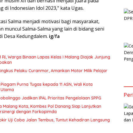
ir musim XII dan berhasil menjadi juara pada
di Indonesian Idol 2023," kata Ugas.
asi Salma menjadi motivasi bagi masyarakat,
n muncul Salma-Salma yang lain di bidang seni
 di Desa Kedungdalem.
ig
/
fa
1 RI, Warga Binaan Lapas Kelas I Malang Diajak Junjung
mpakan
Ringkus Pelaku Curanmor, Amankan Motor Milik Pelajar
Piagam Purna Tugas kepada 11 ASN, Wali Kota
n Utama
Per
bolinggo Jadikan IPAL Prioritas Pengelolaan SPPG
a Malang Kota, Kombes Pol Danang Siap Lanjutkan
ersinergi dengan Forkopimda
okir Uji Coba Jalan Tembus, Tuntut Kehadiran Langsung