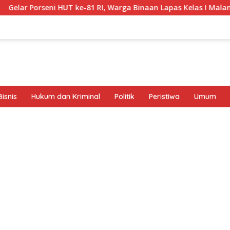
-81 RI, Warga Binaan Lapas Kelas I Malang Diajak Junjung Spo
isnis
Hukum dan Kriminal
Politik
Peristiwa
Umum