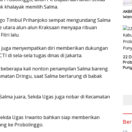
k khalayak memilih Salma.
AKBP
Wani
nggo Timbul Prihanjoko sempat mengundang Salma
se utara alun-alun Kraksaan menyapa ribuan
Fitri lalu.
da juga menyempatkan diri memberikan dukungan
TI di sela-sela tugas dinas di Jakarta.
22 D
Prob
Puny
 beberapa kali nonton penampilan Salma bareng
amatan Dringu, saat Salma bertarung di babak
 Salma juara, Sekda Ugas juga nobar di Kecamatan
Sekda Ugas Irwanto bahkan siap memberikan
Ber
lang ke Probolinggo.