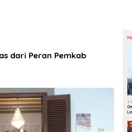
H
as dari Peran Pemkab
5 
Ge
La
Sp