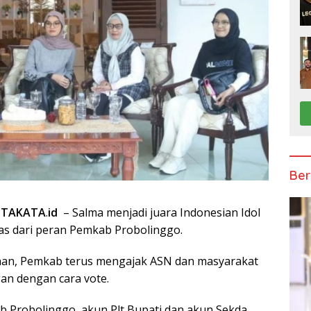
Ber
ITAKATA
.
id
– Salma menjadi juara Indonesian Idol
lepas dari peran Pemkab Probolinggo.
ihan, Pemkab terus mengajak ASN dan masyarakat
n dengan cara vote.
 Probolinggo, akun Plt Bupati dan akun Sekda