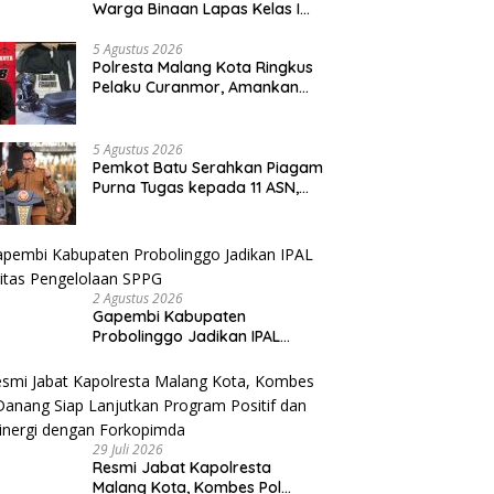
Warga Binaan Lapas Kelas I
Malang Diajak Junjung
Sportivitas dan Kekompakan
5 Agustus 2026
Polresta Malang Kota Ringkus
Pelaku Curanmor, Amankan
Motor Milik Pelajar Asal
Sumenep
5 Agustus 2026
Pemkot Batu Serahkan Piagam
Purna Tugas kepada 11 ASN,
Wali Kota Sampaikan Tiga
Pesan Utama
2 Agustus 2026
Gapembi Kabupaten
Probolinggo Jadikan IPAL
Prioritas Pengelolaan SPPG
29 Juli 2026
Resmi Jabat Kapolresta
Malang Kota, Kombes Pol