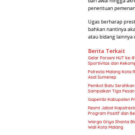
dari awal hingga akh
penentuan pemenang 
Ugas berharap prest
bahkan nantinya aka
atau bidang lainnya
Berita Terkait
Gelar Porseni HUT ke-8
Sportivitas dan Keko
Polresta Malang Kota 
Asal Sumenep
Pemkot Batu Serahkan 
Sampaikan Tiga Pesa
Gapembi Kabupaten Pro
Resmi Jabat Kapolrest
Program Positif dan B
Warga Griya Shanta Bl
Wali Kota Malang