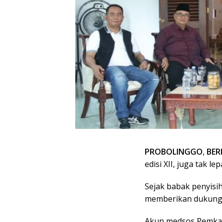
PROBOLINGGO
,
BER
edisi XII, juga tak 
Sejak babak penyis
memberikan dukunga
Akun medsos Pemkab