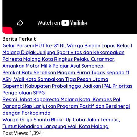
Berita Terkait
Gelar Porseni HUT ke-81 RI, Warga Binaan Lapas Kelas I
Malang Diajak Junjung Sportivitas dan Kekompakan
Polresta Malang Kota Ringkus Pelaku Curanmor,
Amankan Motor Milik Pelajar Asal Sumenep
Pemkot Batu Serahkan Piagam Purna Tugas kepada 11
ASN, Wali Kota Sampaikan Tiga Pesan Utama
Gapembi Kabupaten Probolinggo Jadikan IPAL Prioritas
Pengelolaan SPPG
Resmi Jabat Kapolresta Malang Kota, Kombes Pol
Danang Siap Lanjutkan Program Positif dan Bersinergi
dengan Forkopimda
Warga Griya Shanta Blokir Uji Coba Jalan Tembus,
Tuntut Kehadiran Langsung Wali Kota Malang
Post Views:
1,394