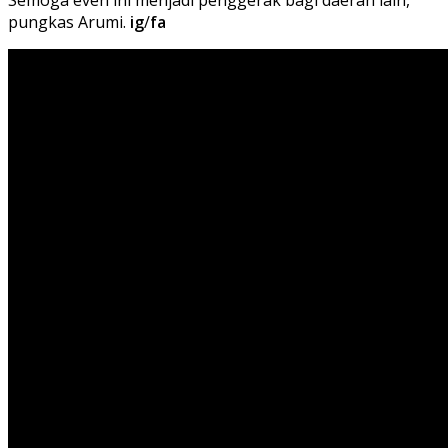
Semoga even ini menjadi penggerak bagi daerah lain,"
pungkas Arumi.
ig
/
fa