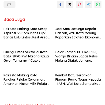
Baca Juga
Polresta Malang Kota Serap
Jadi Satu-satunya Kepala
Aspirasi 35 Komunitas Ojol:
Daerah, Wali Kota Malang
Bahas Lalu Lintas, Rest Area,
Paparkan Strategi Ekonomi
hingga SPKLU Gratis
Inklusif di Jakarta
Sinergi Lintas Sektor di Kota
Gelar Porseni HUT ke-81 RI,
Batu: SIWO PWI Malang Raya
Warga Binaan Lapas Kelas I
Gelar Turnamen ‘Catur
Malang Diajak Junjung
Bahagia’ Dukung Pembinaan
Sportivitas dan Kekompakan
Atlet
Polresta Malang Kota
Pemkot Batu Serahkan
Ringkus Pelaku Curanmor,
Piagam Purna Tugas kepada
Amankan Motor Milik Pelajar
11 ASN, Wali Kota Sampaikan
Asal Sumenep
Tiga Pesan Utama