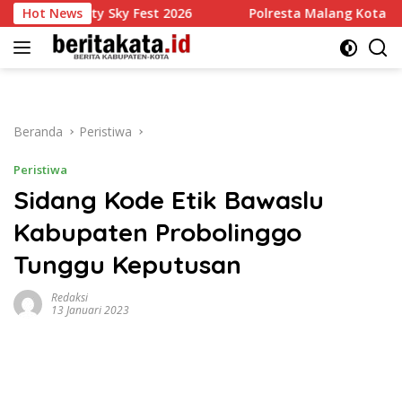
Langsung
idarity Sky Fest 2026
Hot News
Polresta Malang Kota Serap Aspira
ke
konten
Beranda
Peristiwa
Peristiwa
Sidang Kode Etik Bawaslu
Kabupaten Probolinggo
Tunggu Keputusan
Redaksi
13 Januari 2023