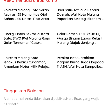
Rekomendasi untuk kamu
Polresta Malang Kota Serap
Jadi Satu-satunya Kepala
Aspirasi 35 Komunitas Ojol:
Daerah, Wali Kota Malang
Bahas Lalu Lintas, Rest Area,
Paparkan Strategi Ekonomi
hingga SPKLU Gratis
Inklusif di Jakarta
Sinergi Lintas Sektor di Kota
Gelar Porseni HUT ke-81 RI,
Batu: SIWO PWI Malang Raya
Warga Binaan Lapas Kelas I
Gelar Turnamen ‘Catur
Malang Diajak Junjung
Bahagia’ Dukung Pembinaan
Sportivitas dan Kekompakan
Atlet
Polresta Malang Kota
Pemkot Batu Serahkan
Ringkus Pelaku Curanmor,
Piagam Purna Tugas kepada
Amankan Motor Milik Pelajar
11 ASN, Wali Kota Sampaikan
Asal Sumenep
Tiga Pesan Utama
Tinggalkan Balasan
Alamat email Anda tidak akan dipublikasikan.
Ruas yang wajib
ditandai
*