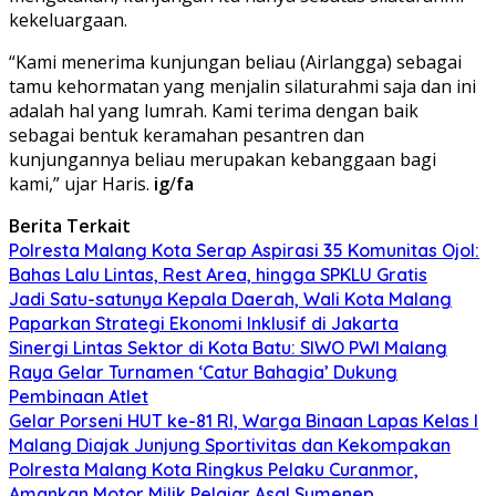
kekeluargaan.
“Kami menerima kunjungan beliau (Airlangga) sebagai
tamu kehormatan yang menjalin silaturahmi saja dan ini
adalah hal yang lumrah. Kami terima dengan baik
sebagai bentuk keramahan pesantren dan
kunjungannya beliau merupakan kebanggaan bagi
kami,” ujar Haris.
ig
/
fa
Berita Terkait
Polresta Malang Kota Serap Aspirasi 35 Komunitas Ojol:
Bahas Lalu Lintas, Rest Area, hingga SPKLU Gratis
Jadi Satu-satunya Kepala Daerah, Wali Kota Malang
Paparkan Strategi Ekonomi Inklusif di Jakarta
Sinergi Lintas Sektor di Kota Batu: SIWO PWI Malang
Raya Gelar Turnamen ‘Catur Bahagia’ Dukung
Pembinaan Atlet
Gelar Porseni HUT ke-81 RI, Warga Binaan Lapas Kelas I
Malang Diajak Junjung Sportivitas dan Kekompakan
Polresta Malang Kota Ringkus Pelaku Curanmor,
Amankan Motor Milik Pelajar Asal Sumenep