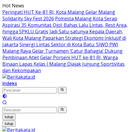
Langsung
Hot News
ke
Peringati HUT Ke-81 RI, Kota Malang Gelar Malang
konten
Solidarity Sky Fest 2026
Polresta Malang Kota Serap
Aspirasi 35 Komunitas Ojol: Bahas Lalu Lintas, Rest Area,
hingga SPKLU Gratis
Jadi Satu-satunya Kepala Daerah,
Wali Kota Malang Paparkan Strategi Ekonomi Inklusif di
Jakarta
Sinergi Lintas Sektor di Kota Batu: SIWO PWI
Malang Raya Gelar Turnamen ‘Catur Bahagia’ Dukung
Pembinaan Atlet
Gelar Porseni HUT ke-81 RI, Warga
Binaan Lapas Kelas I Malang Diajak Junjung Sportivitas
dan Kekompakan
Indeks
tutup
tutup