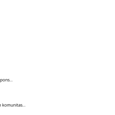
espons…
an komunitas…