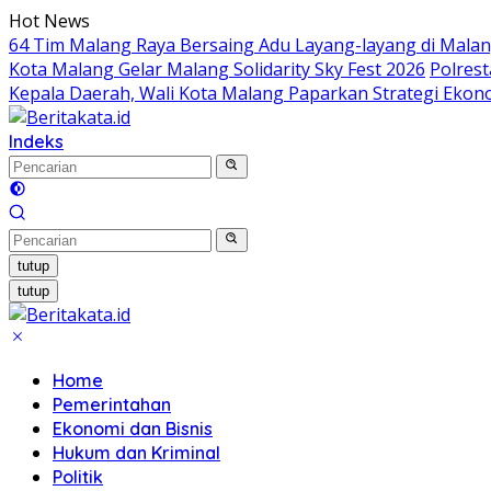
Langsung
Hot News
ke
64 Tim Malang Raya Bersaing Adu Layang-layang di Malan
konten
Kota Malang Gelar Malang Solidarity Sky Fest 2026
Polrest
Kepala Daerah, Wali Kota Malang Paparkan Strategi Ekonom
Indeks
tutup
tutup
Home
Pemerintahan
Ekonomi dan Bisnis
Hukum dan Kriminal
Politik