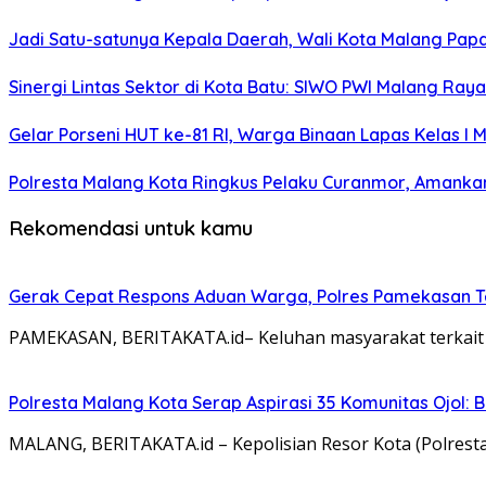
Jadi Satu-satunya Kepala Daerah, Wali Kota Malang Papar
Sinergi Lintas Sektor di Kota Batu: SIWO PWI Malang Ra
Gelar Porseni HUT ke-81 RI, Warga Binaan Lapas Kelas I
Polresta Malang Kota Ringkus Pelaku Curanmor, Amankan
Rekomendasi untuk kamu
Gerak Cepat Respons Aduan Warga, Polres Pamekasan Te
PAMEKASAN, BERITAKATA.id– Keluhan masyarakat terkait ak
Polresta Malang Kota Serap Aspirasi 35 Komunitas Ojol: B
MALANG, BERITAKATA.id – Kepolisian Resor Kota (Polres