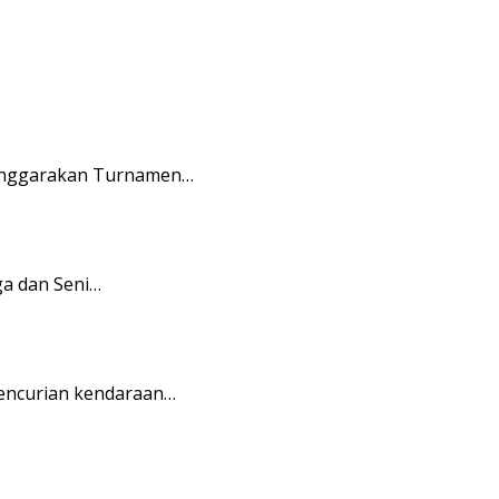
lenggarakan Turnamen…
a dan Seni…
pencurian kendaraan…